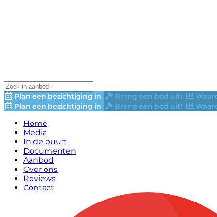
Plan een bezichtiging in
Breng een bod uit!
Waard
Plan een bezichtiging in
Breng een bod uit!
Waard
Home
Media
In de buurt
Documenten
Aanbod
Over ons
Reviews
Contact