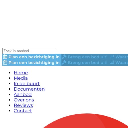
Plan een bezichtiging in
Breng een bod uit!
Waard
Plan een bezichtiging in
Breng een bod uit!
Waard
Home
Media
In de buurt
Documenten
Aanbod
Over ons
Reviews
Contact