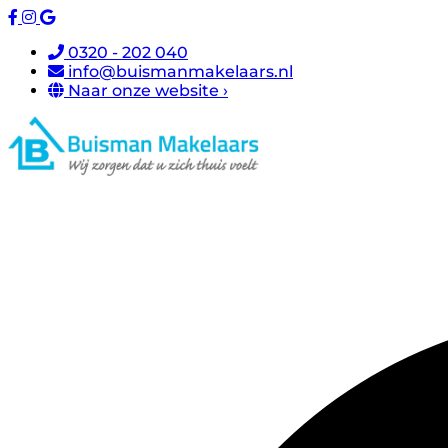
0320 - 202 040
info@buismanmakelaars.nl
Naar onze website ›