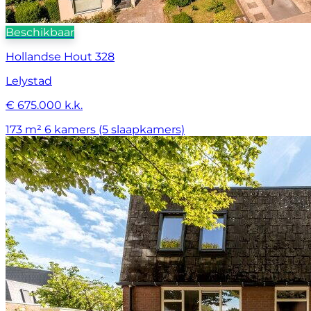
Beschikbaar
Hollandse Hout 328
Lelystad
€ 675.000 k.k.
173 m²
6 kamers (5 slaapkamers)