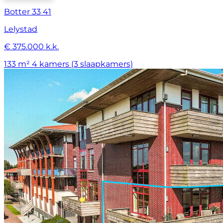
Botter 33 41
Lelystad
€ 375.000 k.k.
133 m²
4 kamers (3 slaapkamers)